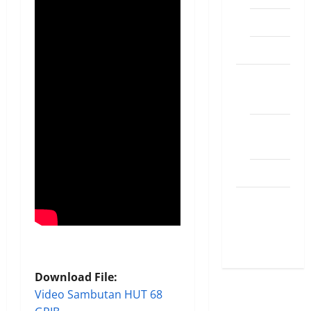
Inspirasi
Sosok
SINODE
Agenda
Pesan-
Pesan
PSR XXII
STIKES
YAYASAN
YANKES
Download File:
Video Sambutan HUT 68