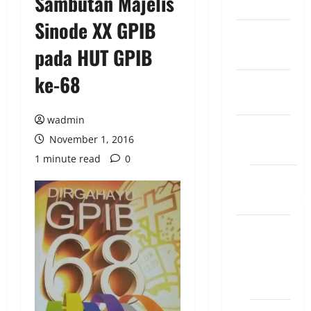
Sambutan Majelis
DIAKONIA
Sinode XX GPIB
Featured
pada HUT GPIB
Slide
ke-68
INFO
VIKARIS
wadmin
Kegiatan
November 1, 2016
DIAKONIA
1 minute read
0
Misioner
GERMASA
Kegiatan
PELKAT
PELKAT
GP