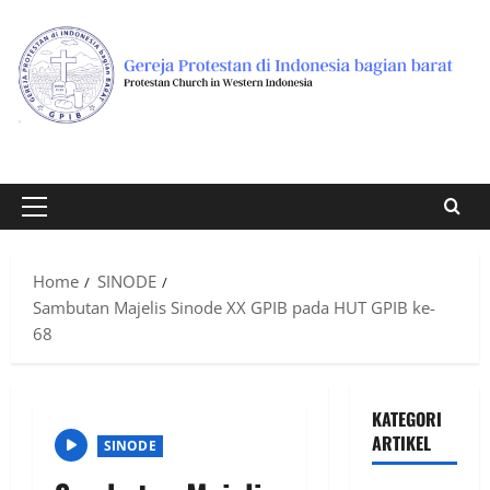
Skip
to
content
Primary
Menu
Home
SINODE
Sambutan Majelis Sinode XX GPIB pada HUT GPIB ke-
68
KATEGORI
ARTIKEL
SINODE