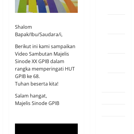
PELKAT
PA
PELKAT
Shalom
PKB
Bapak/Ibu/Saudara/i,
PELKAT
Berikut ini kami sampaikan
PKP
Video Sambutan Majelis
PELKAT
Sinode XX GPIB dalam
PT
rangka memperingati HUT
GPIB ke 68.
PLEKAT
Tuhan beserta kita!
LANSIA
Salam hangat,
PELEMBAGAAN
Majelis Sinode GPIB
PELKES
Perspektif
Arcus