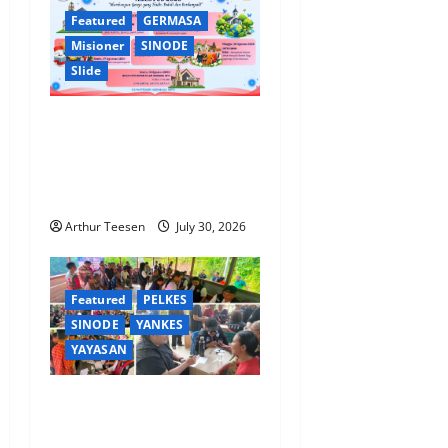
Featured
GERMASA
Misioner
SINODE
Slide
Bulan Germasa GPIB Tahun
2026: Membangun Gereja
yang Hadir, Peduli dan
Berdampak
Arthur Teesen
July 30, 2026
Featured
PELKES
SINODE
YANKES
YAYASAN
Yankes GPIB Hadirkan
Pelayanan Kesehatan Gratis