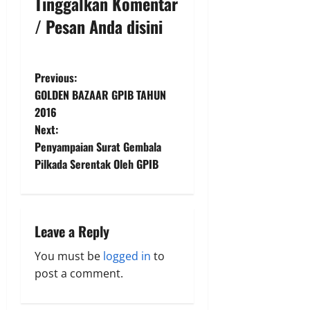
Tinggalkan Komentar
/ Pesan Anda disini
P
Previous:
GOLDEN BAZAAR GPIB TAHUN
o
2016
Next:
s
Penyampaian Surat Gembala
t
Pilkada Serentak Oleh GPIB
n
a
Leave a Reply
v
You must be
logged in
to
post a comment.
i