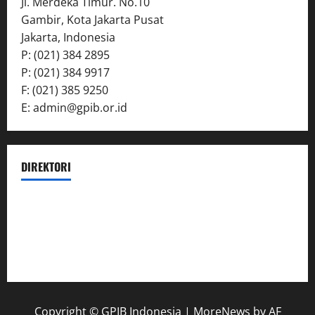
Jl. Merdeka Timur. No.10
Gambir, Kota Jakarta Pusat
Jakarta, Indonesia
P: (021) 384 2895
P: (021) 384 9917
F: (021) 385 9250
E: admin@gpib.or.id
DIREKTORI
Yayasan
Departemen
Musyawarah Pelayanan
Copyright © GPIB Indonesia
|
MoreNews
by AF