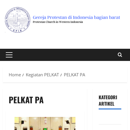
Skip
to
content
Primary
Menu
Home
Kegiatan PELKAT
PELKAT PA
PELKAT PA
KATEGORI
ARTIKEL
DIAKONIA
Featured