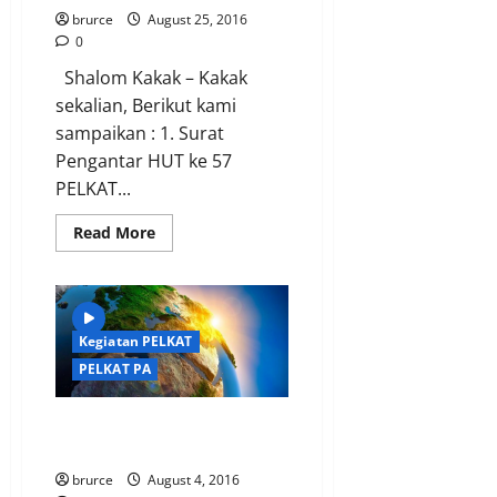
brurce
August 25, 2016
0
Shalom Kakak – Kakak
sekalian, Berikut kami
sampaikan : 1. Surat
Pengantar HUT ke 57
PELKAT...
Read
Read More
more
about
Juklak
&
Juknis
HUT
ke
Kegiatan PELKAT
57
PELKAT PA
PELKAT
PA
Kegiatan 22 Hari Cinta Bumi –
Pelkat PA
brurce
August 4, 2016