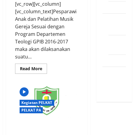
[vc_row][vc_column]
Sosok
[vc_column_text]Pesparawi
SINODE
Anak dan Pelatihan Musik
Gereja Sesuai dengan
Agenda
Program Departemen
Pesan-
Teologi GPIB 2016-2017
Pesan
maka akan dilaksanakan
suatu...
PSR XXII
Read
Read More
STIKES
more
about
PESPARAWI
YAYASAN
ANAK
DAN
YANKES
PELATIHAN
MUSIK
GEREJA
Kegiatan PELKAT
GPIB
PELKAT PA
Juklak & Juknis HUT ke 57
PELKAT PA