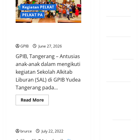
Kegiatan PELKAT
Slide
PELKAT PA
INFO
VIKARIS
Antusiasme Anak-anak Ikuti
Sekolah Alkitab Liburan (SAL)
Kegiatan
GPIB
June 27, 2026
DIAKONIA
GPIB, Tangerang – Antusias
anak-anak dalam mengikuti
Misioner
kegiatan Sekolah Alkitab
GERMASA
Liburan (SAL) di GPIB Yudea
Kegiatan
Tangerang pada...
PELKAT
Kegiatan PELKAT
Read
Read More
more
PELKAT
PELKAT PA
about
GP
Antusiasme
Anak-
anak
PERTEMUAN DOA ANAK PA GPIB
PELKAT
Ikuti
Sekolah
brurce
July 22, 2022
PA
Alkitab
Liburan