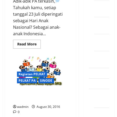
Adik-adik PA terkasih,
(SAL)
PELKAT
Tahukah kamu, setiap
PKB
tanggal 23 Juli diperingati
sebagai Hari Anak
PELKAT
Nasional? Sebagai anak-
PKP
anak Indonesia...
PELKAT
Read
Read More
PT
more
about
PERTEMUAN
PLEKAT
DOA
LANSIA
ANAK
PA
GPIB
PELEMBAGAAN
Kegiatan PELKAT
PELKAT PA
SINODE
PELKES
Perspektif
PESPARAWI ANAK DAN
PELATIHAN MUSIK GEREJA GPIB
Arcus
wadmin
August 30, 2016
Inspirasi
0