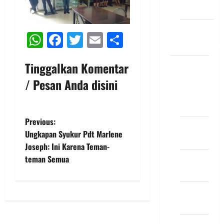
DIAKONIA
Misioner
WhatsApp
Facebook
Twitter
Email
Share
GERMASA
Tinggalkan Komentar
Kegiatan
PELKAT
/ Pesan Anda disini
PELKAT
GP
P
Previous:
PELKAT
Ungkapan Syukur Pdt Marlene
PA
o
Joseph: Ini Karena Teman-
PELKAT
teman Semua
s
PKB
t
PELKAT
PKP
n
PELKAT