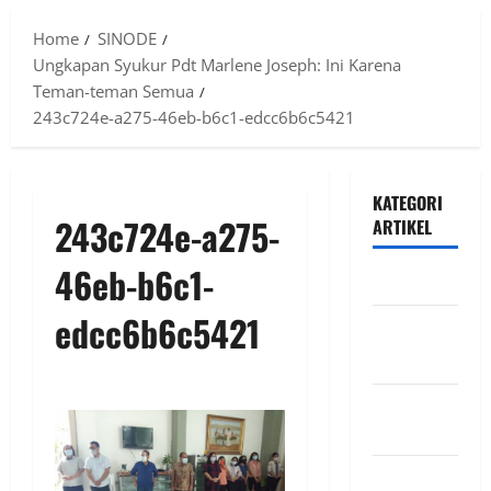
Menu
Home
SINODE
Ungkapan Syukur Pdt Marlene Joseph: Ini Karena
Teman-teman Semua
243c724e-a275-46eb-b6c1-edcc6b6c5421
KATEGORI
243c724e-a275-
ARTIKEL
46eb-b6c1-
DIAKONIA
edcc6b6c5421
Featured
Slide
INFO
VIKARIS
Kegiatan