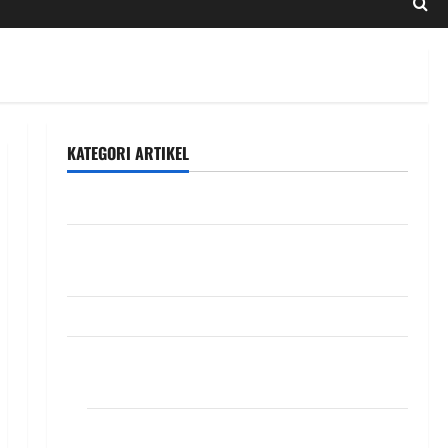
KATEGORI ARTIKEL
DIAKONIA
Featured
Slide
INFO VIKARIS
Kegiatan
DIAKONIA
Misioner