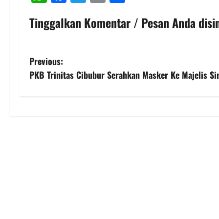
Tinggalkan Komentar / Pesan Anda disin
P
Previous:
PKB Trinitas Cibubur Serahkan Masker Ke Majelis Si
o
s
t
n
a
v
i