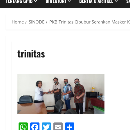
TENTANG GPIB
DIREKTORI
BERITA & ARTIKEL
S
Home
SINODE
PKB Trinitas Cibubur Serahkan Masker K
trinitas
WhatsApp
Facebook
Twitter
Email
Share