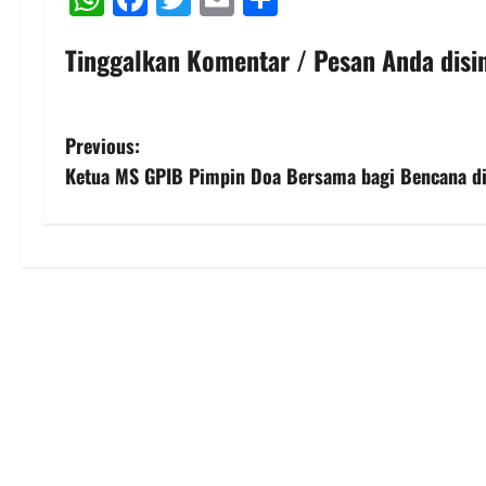
Tinggalkan Komentar / Pesan Anda disin
P
Previous:
Ketua MS GPIB Pimpin Doa Bersama bagi Bencana d
o
s
t
n
a
v
i