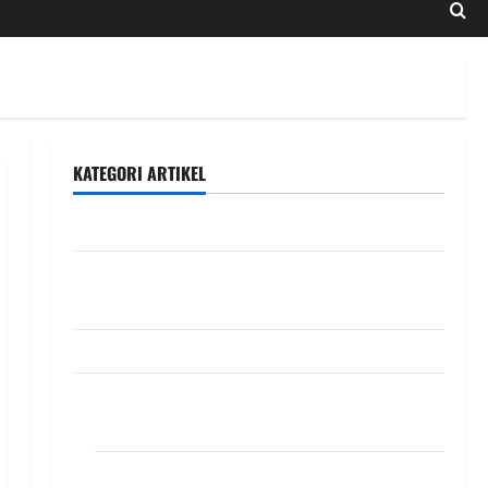
KATEGORI ARTIKEL
DIAKONIA
Featured
Slide
INFO VIKARIS
Kegiatan
DIAKONIA
Misioner