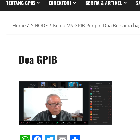
TENTANG GPIB
DIREKTORI
BERITA & ARTIKEL
S
Home
SINODE
Ketua MS GPIB Pimpin Doa Bersama bag
Doa GPIB
WhatsApp
Facebook
Twitter
Email
Share