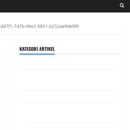
8dd7f1-7d7b-48e2-9851-b252ae9de9fd
KATEGORI ARTIKEL
DIAKONIA
Featured
Slide
INFO VIKARIS
Kegiatan
DIAKONIA
Misioner