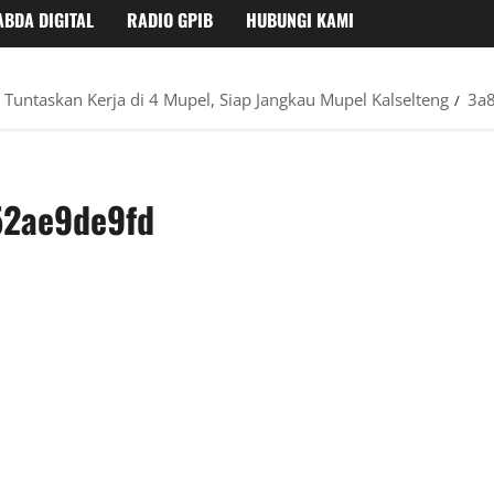
ABDA DIGITAL
RADIO GPIB
HUBUNGI KAMI
Tuntaskan Kerja di 4 Mupel, Siap Jangkau Mupel Kalselteng
3a
52ae9de9fd