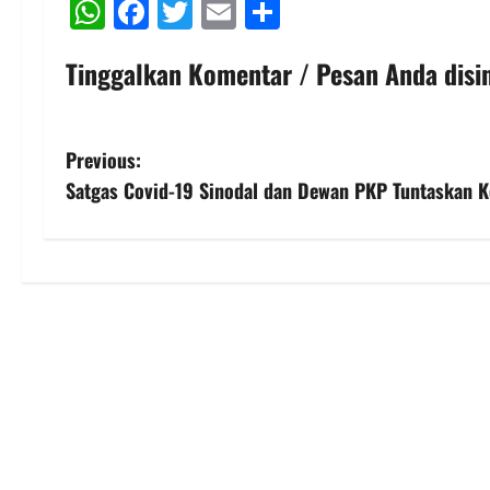
WhatsApp
Facebook
Twitter
Email
Share
Tinggalkan Komentar / Pesan Anda disin
P
Previous:
Satgas Covid-19 Sinodal dan Dewan PKP Tuntaskan Ke
o
s
t
n
a
v
i